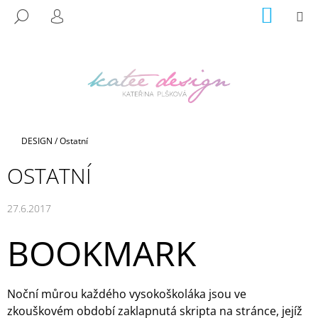
K
Přejít
NÁKUP
M
HLEDAT
na
KOŠÍK
O
PŘIHLÁŠENÍ
ZPĚT
ZPĚT
obsah
Š
Í
C
K
O
P
O
Domů
DESIGN
/
Ostatní
T
Ř
OSTATNÍ
E
B
27.6.2017
U
BOOKMARK
J
E
T
Noční můrou každého vysokoškoláka jsou ve
E
zkouškovém období zaklapnutá skripta na stránce, jejíž
N