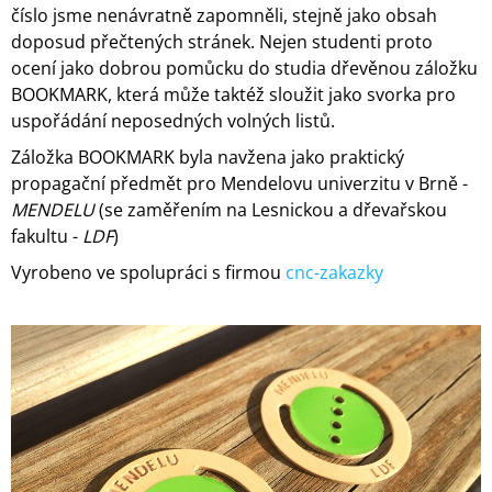
číslo jsme nenávratně zapomněli, stejně jako obsah
A
doposud přečtených stránek. Nejen studenti proto
J
ocení jako dobrou pomůcku do studia dřevěnou záložku
Í
BOOKMARK, která může taktéž sloužit jako svorka pro
T
uspořádání neposedných volných listů.
?
Záložka BOOKMARK byla navžena jako praktický
propagační předmět pro Mendelovu univerzitu v Brně -
MENDELU
(se zaměřením na Lesnickou a dřevařskou
fakultu -
LDF
)
HLEDAT
Vyrobeno ve spolupráci s firmou
cnc-zakazky